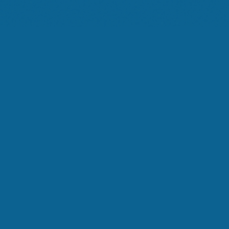
Noi
Ti Ascoltiamo
Silenzio
Sovraccarico
La Svolta
Memoria
Decisione
Il Metodo
Interlocutore
L'Invito
SCENA:
01
/
8
TEMPO:
15
S
EMOZIONE:
Calma