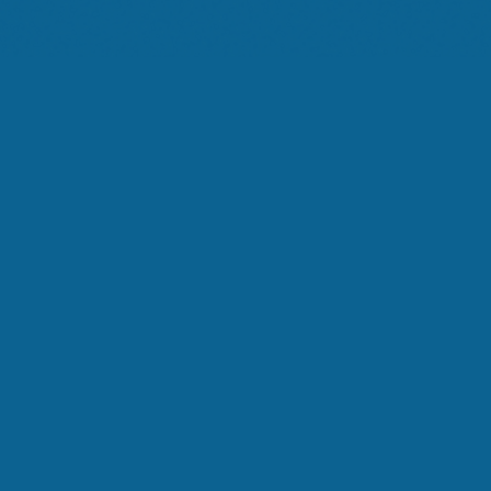
Noi
Ti Ascoltiamo
Silenzio
Sovraccarico
La Svolta
Memoria
Decisione
Il Metodo
Interlocutore
L'Invito
SCENA:
01
/
8
TEMPO:
15
S
EMOZIONE:
Calma