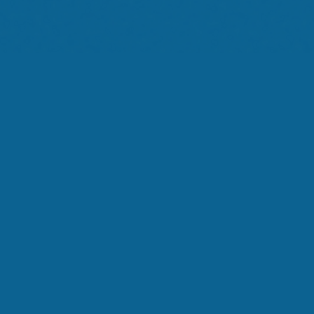
Noi
Ti Ascoltiamo
Silenzio
Sovraccarico
La Svolta
Memoria
Decisione
Il Metodo
SCENA:
01
/
8
TEMPO:
15
S
EMOZIONE:
Calma