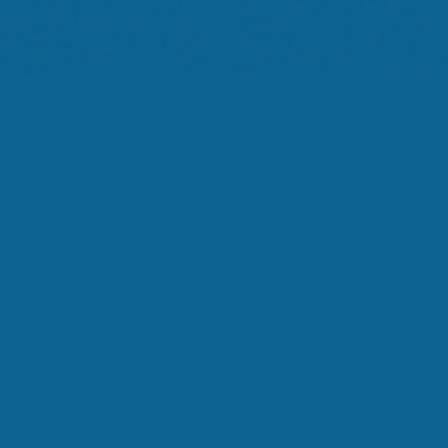
Interlocutore
L'Invito