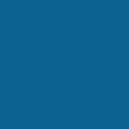
Interlocutore
L'Invito