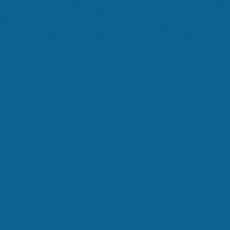
Noi
Ti Ascoltiamo
Silenzio
Sovraccarico
La Svolta
Memoria
Decisione
Il Metodo
SCENA:
01
/
8
TEMPO:
15
S
EMOZIONE:
Calma