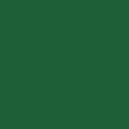
Noi
Ti Ascoltiamo
Silenzio
Sovraccarico
La Svolta
Memoria
Decisione
Il Metodo
Interlocutore
L'Invito
SCENA:
01
/
8
TEMPO:
15
S
EMOZIONE:
Calma